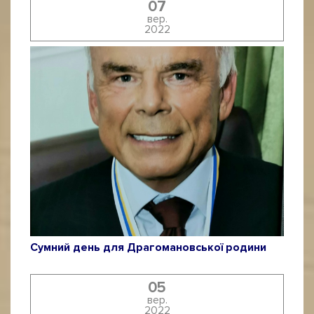
07
вер.
2022
Сумний день для Драгомановської родини
05
вер.
2022