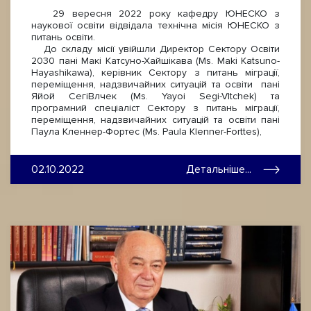
29 вересня 2022 року кафедру ЮНЕСКО з
наукової освіти відвідала технічна місія ЮНЕСКО з
питань освіти.
До складу місії увійшли Директор Сектору Освіти
2030 пані Макі Катсуно-Хайшікава (Ms. Maki Katsuno-
Hayashikawa), керівник Сектору з питань міграції,
переміщення, надзвичайних ситуацій та освіти пані
Яйой СегіВлчек (Ms. Yayoi Segi-Vltchek) та
програмний спеціаліст Сектору з питань міграції,
переміщення, надзвичайних ситуацій та освіти пані
Паула Кленнер-Фортес (Ms. Paula Klenner-Forttes),
02.10.2022
Детальніше...