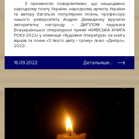
З приємністю повідомляємо, що нещодавно
народному поету України, народному артисту України
та автору багатьох популярних пісень, професору
нашого університету Андрію Демиденку вручили
авторитетну нагороду – ДИПЛОМ лауреата
Всеукраїнської літературної премії «КИЇВСЬКА КНИГА
РОКУ-2022» у номінації «Художня література» за книгу
віршів та поем «З твого цвіту і грому» /в-во «Дніпро»,
2022/.
16.09.2022
Детальніше...