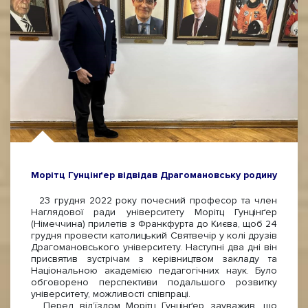
Морітц Гунцінґер відвідав Драгомановську родину
23 грудня 2022 року почесний професор та член
Наглядової ради університету Морітц Гунцінґер
(Німеччина) прилетів з Франкфурта до Києва, щоб 24
грудня провести католицький Святвечір у колі друзів
Драгомановського університету. Наступні два дні він
присвятив зустрічам з керівництвом закладу та
Національною академією педагогічних наук. Було
обговорено перспективи подальшого розвитку
університету, можливості співпраці.
Перед від’їздом Морітц Гунцінґер зауважив, що