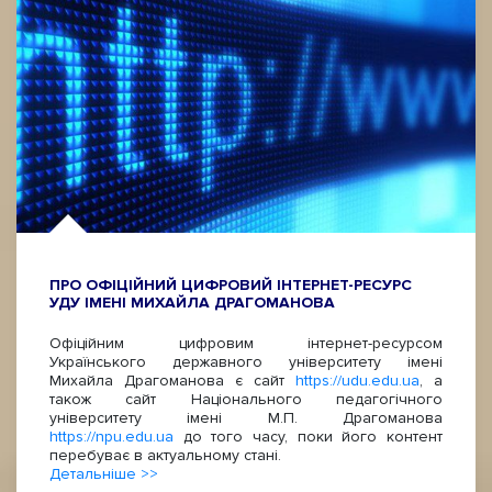
ПРО ОФІЦІЙНИЙ ЦИФРОВИЙ ІНТЕРНЕТ-РЕСУРС
УДУ ІМЕНІ МИХАЙЛА ДРАГОМАНОВА
Офіційним цифровим інтернет-ресурсом
Українського державного університету імені
Михайла Драгоманова є сайт
https://udu.edu.ua
, а
також сайт Національного педагогічного
університету імені М.П. Драгоманова
https://npu.edu.ua
до того часу, поки його контент
перебуває в актуальному стані.
Детальніше >>