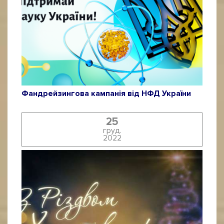
Фандрейзингова кампанія від НФД України
25
груд.
2022