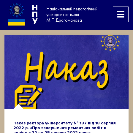
Н
Національний педагогічний
П
університет імені
У
М.П.Драгоманова
Наказ ректора університету № 187 від 18 серпня
2022 р. «Про завершення ремонтних робіт в
період з 22 по 25 серпня 2022 року»