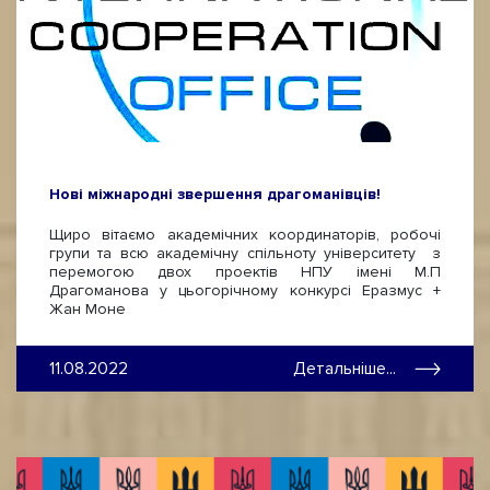
Нові міжнародні звершення драгоманівців!
Щиро вітаємо академічних координаторів, робочі
групи та всю академічну спільноту університету з
перемогою двох проектів НПУ імені М.П
Драгоманова у цьогорічному конкурсі Еразмус +
Жан Моне
11.08.2022
Детальніше...