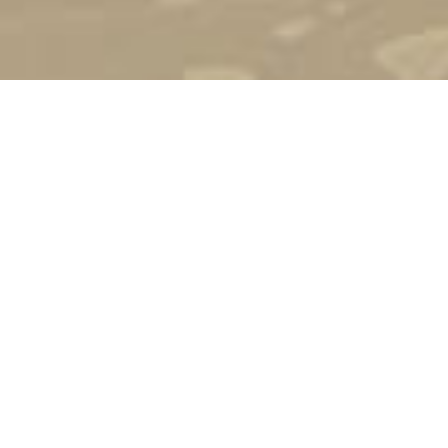
Попередня версія сайту
Зворотній зв'язок
Використання матеріалів сайту можливе лише при
згоді адміністрації порталу та активного посилання.
Всі права захищено!
©
Національний педагогічний університет імені
М.П.Драгоманова