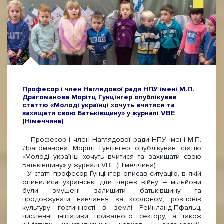
Професор і член Наглядової ради НПУ імені М.П.
Драгоманова Морітц Гунцінгер опублікував
статтю «Молоді українці хочуть вчитися та
захищати свою Батьківщину» у журналі VBE
(Німеччина)
Професор і член Наглядової ради НПУ імені М.П.
Драгоманова Морітц Гунцінгер опублікував статтю
«Молоді українці хочуть вчитися та захищати свою
Батьківщину» у журналі VBE (Німеччина).
У статті професор Гунцінгер описав ситуацію, в якій
опинилися українські діти через війну – мільйони
були змушені залишити батьківщину та
продовжувати навчання за кордоном; розповів
культуру гостинності в землі Рейнланд-Пфальц,
численні ініціативи приватного сектору, а також