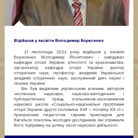
Відійшов у засвіти Володимир Борисенко
21 листопада 2022 року відійшов у засвіти
Борисенко Володимир Йосипович - завідувач
кафедри історії України, етнології та краєзнавства,
організатор кафедри історії України, доктор
історичних наук, професор, академік Української
академії історичних наук, заслужений діяч науки і
техніки України.
Він був видатним українським вченим, автором
численних наукових, науково-методичних і
публіцистичних праць, очільником-засновником
наукової школи «Соціально-національні проблеми
історії України другої половини XVII – початку ХХ ст.»,
прекрасним педагогом, гарним прикладом для
багатьох поколінь молодих дослідників, які отримали
його підтримку на шляху своєї наукової діяльності.