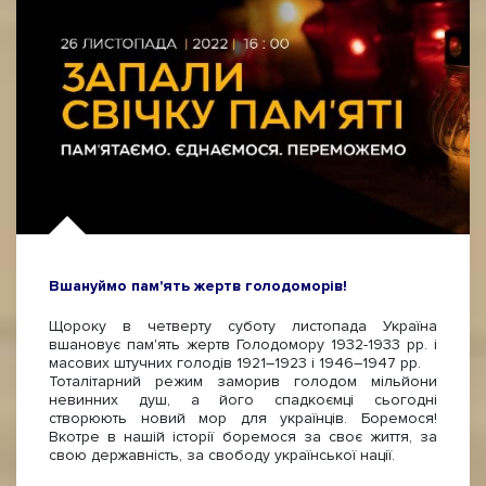
Вшануймо пам'ять жертв голодоморів!
Щороку в четверту суботу листопада Україна
вшановує пам'ять жертв Голодомору 1932-1933 рр. і
масових штучних голодів 1921–1923 і 1946–1947 рр.
Тоталітарний режим заморив голодом мільйони
невинних душ, а його спадкоємці сьогодні
створюють новий мор для українців. Боремося!
Вкотре в нашій історії боремося за своє життя, за
свою державність, за свободу української нації.