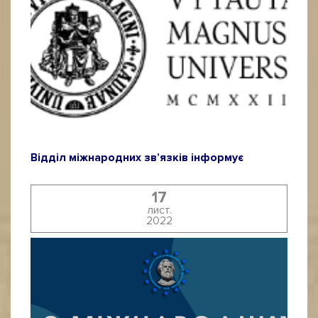
Відділ міжнародних зв’язків інформує
17
лист.
2022